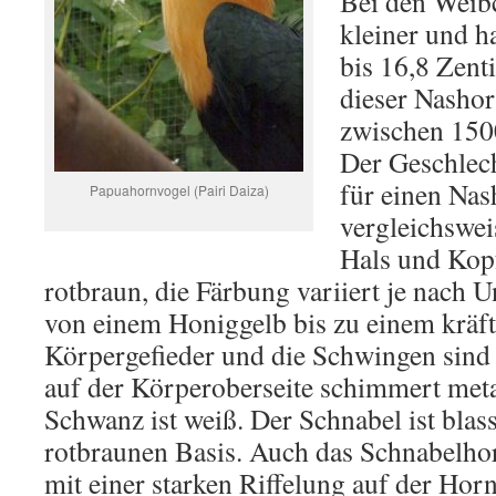
Bei den Weibc
kleiner und h
bis 16,8 Zent
dieser Nashor
zwischen 15
Der Geschlec
für einen Na
Papuahornvogel (Pairi Daiza)
vergleichswei
Hals und Kop
rotbraun, die Färbung variiert je nach U
von einem Honiggelb bis zu einem kräft
Körpergefieder und die Schwingen sind 
auf der Körperoberseite schimmert meta
Schwanz ist weiß. Der Schnabel ist blas
rotbraunen Basis. Auch das Schnabelhor
mit einer starken Riffelung auf der Horn