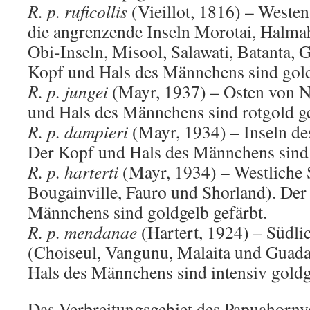
R. p. ruficollis
(Vieillot, 1816) – Weste
die angrenzende Inseln Morotai, Halmah
Obi-Inseln, Misool, Salawati, Batanta,
Kopf und Hals des Männchens sind gold
R. p. jungei
(Mayr, 1937) – Osten von N
und Hals des Männchens sind rotgold ge
R. p. dampieri
(Mayr, 1934) – Inseln de
Der Kopf und Hals des Männchens sind g
R. p. harterti
(Mayr, 1934) – Westliche
Bougainville, Fauro und Shorland). Der
Männchens sind goldgelb gefärbt.
R. p. mendanae
(Hartert, 1924) – Südl
(Choiseul, Vangunu, Malaita und Guada
Hals des Männchens sind intensiv goldg
Das Verbreitungsgebiet des Papuahornvo