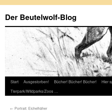
Zum
Inhalt
Der Beutelwolf-Blog
springen
Start
Ausgestorben!
Bücher! Bücher! Bücher!
Hier s
Tierpark/Wildparks/Zoos …
←
Portrait: Eichelhäher