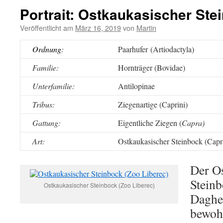
Portrait: Ostkaukasischer Ste
Veröffentlicht am
März 16, 2019
von
Martin
Ordnung
:
Paarhufer (Artiodactyla)
Familie:
Hornträger (Bovidae)
Unterfamilie:
Antilopinae
Tribus:
Ziegenartige (Caprini)
Gattung:
Eigentliche Ziegen (
Capra)
Art:
Ostkaukasischer Steinbock (Capra
Der O
Steinb
Ostkaukasischer Steinbock (Zoo Liberec)
Daghe
bewohn