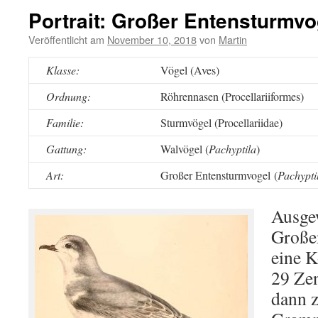
Portrait: Großer Entensturmvo
Veröffentlicht am
November 10, 2018
von
Martin
Klasse:
Vögel (Aves)
Ordnung:
Röhrennasen (Procellariiformes)
Familie:
Sturmvögel (Procellariidae)
Gattung:
Walvögel (
Pachyptila
)
Art:
Großer Entensturmvogel (
Pachyptil
Ausge
Große
eine K
29 Ze
dann 