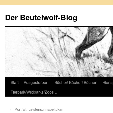
Zum
Inhalt
Der Beutelwolf-Blog
springen
Start
Ausgestorben!
Bücher! Bücher! Bücher!
Hier s
Tierpark/Wildparks/Zoos …
←
Portrait: Leistenschnabeltukan