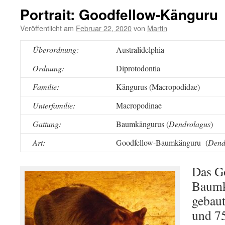
Portrait: Goodfellow-Känguru
Veröffentlicht am
Februar 22, 2020
von
Martin
Überordnung:
Australidelphia
Ordnung:
Diprotodontia
Familie:
Kängurus (Macropodidae)
Unterfamilie:
Macropodinae
Gattung:
Baumkängurus (
Dendrolagus
)
Art:
Goodfellow-Baumkänguru (
Dend
Das G
Baumk
gebaut
und 7