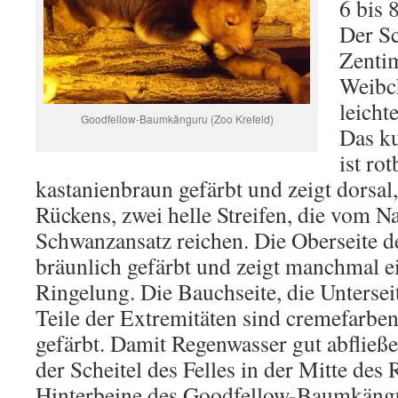
6 bis 
Der S
Zentim
Weibch
leicht
Goodfellow-Baumkänguru (Zoo Krefeld)
Das ku
ist ro
kastanienbraun gefärbt und zeigt dorsal,
Rückens, zwei helle Streifen, die vom N
Schwanzansatz reichen. Die Oberseite d
bräunlich gefärbt und zeigt manchmal ei
Ringelung. Die Bauchseite, die Unterse
Teile der Extremitäten sind cremefarben 
gefärbt. Damit Regenwasser gut abfließe
der Scheitel des Felles in der Mitte des
Hinterbeine des Goodfellow-Baumkängu