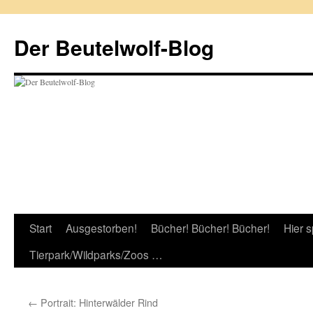
Zum
Inhalt
Der Beutelwolf-Blog
springen
Start
Ausgestorben!
Bücher! Bücher! Bücher!
Hier s
Tierpark/Wildparks/Zoos …
←
Portrait: Hinterwälder Rind