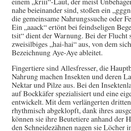
einem „kriii“-Laut, der meist Unbehagen
nahe beieinander sind, stoßen ein „gggn
die gemeinsame Nahrungssuche oder Fell
Ein „aaack“ ertönt bei feindseligen Beg
tsit“ dient der Warnung. Bei der Flucht 
zweisilbiges „hai-hai“ aus, von dem sic
Bezeichnung Aye-Aye ableitet.
Fingertiere sind Allesfresser, die Hauptb
Nahrung machen Insekten und deren Lar
Nektar und Pilze aus. Bei den Insektenl
auf Bockkäfer spezialisiert und eine ei
entwickelt. Mit dem verlängerten dritte
rhythmisch abgeklopft, dank ihres ausg
können sie ihre Beutetiere anhand der 
den Schneidezähnen nagen sie Löcher in