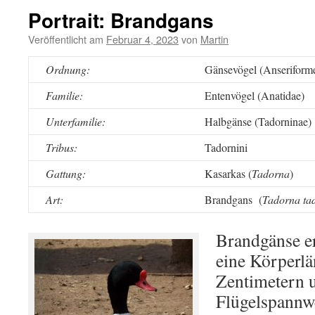
Portrait: Brandgans
Veröffentlicht am
Februar 4, 2023
von
Martin
Ordnung:
Gänsevögel (Anseriform
Familie:
Entenvögel (Anatidae)
Unterfamilie:
Halbgänse (Tadorninae)
Tribus:
Tadornini
Gattung:
Kasarkas (
Tadorna
)
Art:
Brandgans (
Tadorna ta
Brandgänse e
eine Körperlä
Zentimetern 
Flügelspannwe