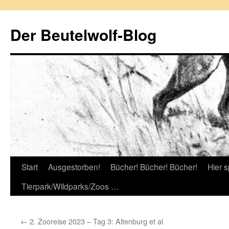
Zum
Inhalt
Der Beutelwolf-Blog
springen
Start
Ausgestorben!
Bücher! Bücher! Bücher!
Hier s
Tierpark/Wildparks/Zoos …
←
2. Zooreise 2023 – Tag 3: Altenburg et al