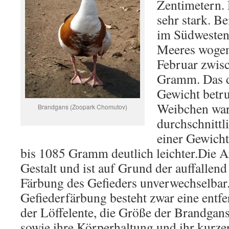
Zentimetern.
sehr stark. B
im Südwesten
Meeres woge
Februar zwis
Gramm. Das d
Gewicht betr
Weibchen war
Brandgans (Zoopark Chomutov)
durchschnitt
einer Gewich
bis 1085 Gramm deutlich leichter.Die Ar
Gestalt und ist auf Grund der auffallend
Färbung des Gefieders unverwechselbar
Gefiederfärbung besteht zwar eine entfe
der Löffelente, die Größe der Brandgans
sowie ihre Körperhaltung und ihr kurze