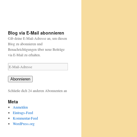
und-
und-
auch
pflanzen/aktionen-
pflanzen/aktionen-
und-
und-
projekte/stunde-
projekte/stunde-
der-
der-
gartenvoegel/index.html
gartenvoegel/
Blog via E-Mail abonnieren
Gib deine E-Mail-Adresse an, um diesen
Blog zu abonnieren und
Benachrichtigungen über neue Beiträge
via E-Mail zu erhalten.
E-
Mail-
Adresse
Abonnieren
Schließe dich 24 anderen Abonnenten an
Meta
Anmelden
Eintrags-Feed
Kommentar-Feed
WordPress.org