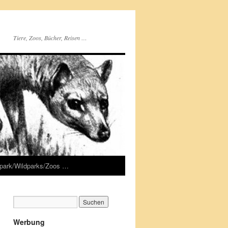
Tiere, Zoos, Bücher, Reisen …
rpark/Wildparks/Zoos …
Werbung