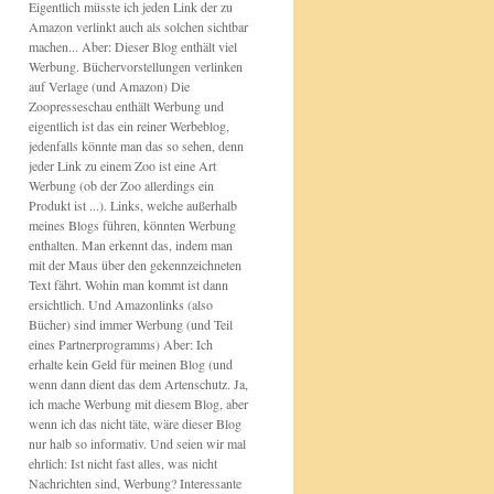
Eigentlich müsste ich jeden Link der zu
Amazon verlinkt auch als solchen sichtbar
machen... Aber: Dieser Blog enthält viel
Werbung. Büchervorstellungen verlinken
auf Verlage (und Amazon) Die
Zoopresseschau enthält Werbung und
eigentlich ist das ein reiner Werbeblog,
jedenfalls könnte man das so sehen, denn
jeder Link zu einem Zoo ist eine Art
Werbung (ob der Zoo allerdings ein
Produkt ist ...). Links, welche außerhalb
meines Blogs führen, könnten Werbung
enthalten. Man erkennt das, indem man
mit der Maus über den gekennzeichneten
Text fährt. Wohin man kommt ist dann
ersichtlich. Und Amazonlinks (also
Bücher) sind immer Werbung (und Teil
eines Partnerprogramms) Aber: Ich
erhalte kein Geld für meinen Blog (und
wenn dann dient das dem Artenschutz. Ja,
ich mache Werbung mit diesem Blog, aber
wenn ich das nicht täte, wäre dieser Blog
nur halb so informativ. Und seien wir mal
ehrlich: Ist nicht fast alles, was nicht
Nachrichten sind, Werbung? Interessante