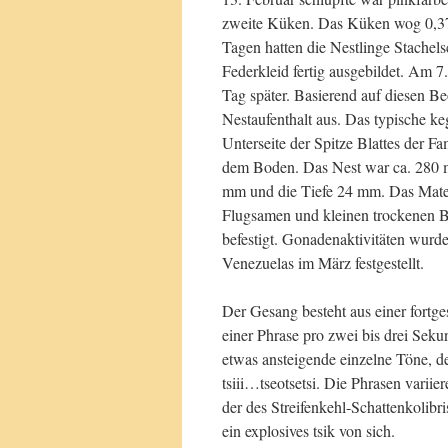
zweite Küken. Das Küken wog 0,37 
Tagen hatten die Nestlinge Stachel
Federkleid fertig ausgebildet. Am 7.
Tag später. Basierend auf diesen B
Nestaufenthalt aus. Das typische k
Unterseite der Spitze Blattes der F
dem Boden. Das Nest war ca. 280 
mm und die Tiefe 24 mm. Das Mater
Flugsamen und kleinen trockenen 
befestigt. Gonadenaktivitäten wur
Venezuelas im März festgestellt.
Der Gesang besteht aus einer fortges
einer Phrase pro zwei bis drei Seku
etwas ansteigende einzelne Töne, de
tsiii…tseotsetsi. Die Phrasen varii
der des Streifenkehl-Schattenkolibri
ein explosives tsik von sich.