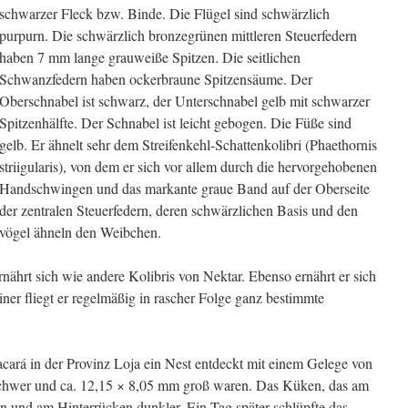
schwarzer Fleck bzw. Binde. Die Flügel sind schwärzlich
purpurn. Die schwärzlich bronzegrünen mittleren Steuerfedern
haben 7 mm lange grauweiße Spitzen. Die seitlichen
Schwanzfedern haben ockerbraune Spitzensäume. Der
Oberschnabel ist schwarz, der Unterschnabel gelb mit schwarzer
Spitzenhälfte. Der Schnabel ist leicht gebogen. Die Füße sind
gelb. Er ähnelt sehr dem Streifenkehl-Schattenkolibri (Phaethornis
striigularis), von dem er sich vor allem durch die hervorgehobenen
Handschwingen und das markante graue Band auf der Oberseite
der zentralen Steuerfedern, deren schwärzlichen Basis und den
gvögel ähneln den Weibchen.
ährt sich wie andere Kolibris von Nektar. Ebenso ernährt er sich
ner fliegt er regelmäßig in rascher Folge ganz bestimmte
ará in der Provinz Loja ein Nest entdeckt mit einem Gelege von
 schwer und ca. 12,15 × 8,05 mm groß waren. Das Küken, das am
en und am Hinterrücken dunkler. Ein Tag später schlüpfte das