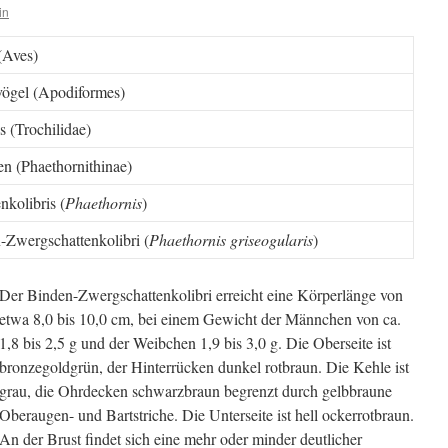
in
(Aves)
vögel (Apodiformes)
s (Trochilidae)
en (Phaethornithinae)
nkolibris (
Phaethornis
)
-Zwergschattenkolibri (
Phaethornis griseogularis
)
Der Binden-Zwergschattenkolibri erreicht eine Körperlänge von
etwa 8,0 bis 10,0 cm, bei einem Gewicht der Männchen von ca.
1,8 bis 2,5 g und der Weibchen 1,9 bis 3,0 g. Die Oberseite ist
bronzegoldgrün, der Hinterrücken dunkel rotbraun. Die Kehle ist
grau, die Ohrdecken schwarzbraun begrenzt durch gelbbraune
Oberaugen- und Bartstriche. Die Unterseite ist hell ockerrotbraun.
An der Brust findet sich eine mehr oder minder deutlicher