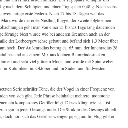
g nach dem Schlüpfen und einen Tag später 0,48 g. Nach sechs
schwein artige erste Federn. Nach 17 bis 18 Tagen war das
 März wurde der erste Nestling flügge, der zweite folgte einen
eobachtungen geht man von einer 21 bis 23 Tage lang dauernden
egelförmige Nest wurde wie bei anderen Eremiten auch an der
amilie der Lorbeergewächse gebaut und befand sich 1,3 Meter über
mm hoch. Der Außenradius betrug ca. 65 mm, der Innenradius 28
ial bestand aus einem Mix aus kleinen Baumrindestücken,
Blumen und sehr viel grünem Moos, und wurde mit Spinnweben
den in Kolumbien im Oktober und im Süden und Südwesten
etzten Serie schriller Töne, die der Vogel in einer Frequenz von
nden von sich gibt. Jede Phrase beinhaltet mehrere, monotone
nen ein komplexeres Getriller folgt. Dieses klingt wie tsi…tsi…
eren sogar in jeder Gesangsrunde. Die Struktur des Gesangs ähnelt
s, doch hört sich das Getriller weniger pipsig an. Im Flug gibt er