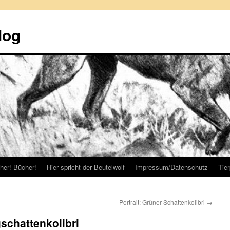
log
her! Bücher!
Hier spricht der Beutelwolf
Impressum/Datenschutz
Tie
Portrait: Grüner Schattenkolibri
→
schattenkolibri