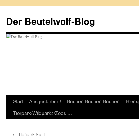
Zum
Inhalt
Der Beutelwolf-Blog
springen
Start
Ausgestorben!
Bücher! Bücher! Bücher!
Hier s
Tierpark/Wildparks/Zoos …
←
Tierpark Suhl