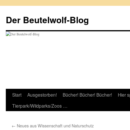
Zum
Inhalt
Der Beutelwolf-Blog
springen
Start
Ausgestorben!
Bücher! Bücher! Bücher!
Hier s
Tierpark/Wildparks/Zoos …
←
Neues aus Wissenschaft und Naturschutz