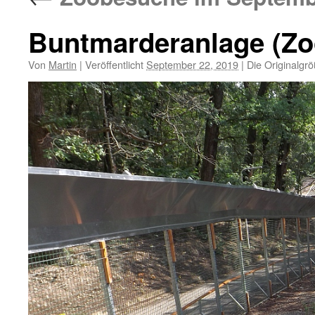
Buntmarderanlage (Z
Von
Martin
|
Veröffentlicht
September 22, 2019
|
Die Originalgr