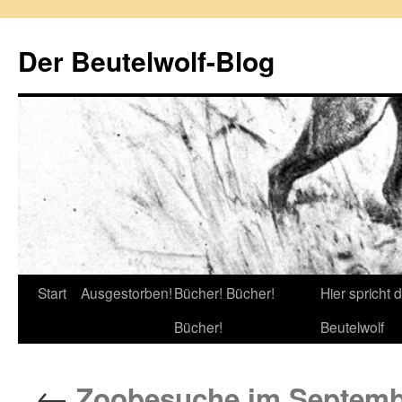
Zum
Inhalt
Der Beutelwolf-Blog
springen
Start
Ausgestorben!
Bücher! Bücher!
Hier spricht 
Bücher!
Beutelwolf
←
Zoobesuche im Septemb