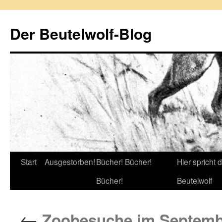
Zum
Inhalt
Der Beutelwolf-Blog
springen
Start
Ausgestorben!
Bücher! Bücher!
Hier spricht 
Bücher!
Beutelwolf
←
Zoobesuche im Septemb