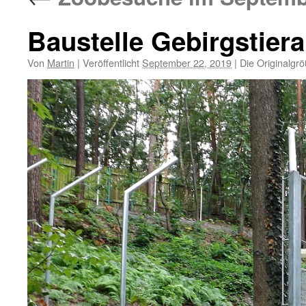
Baustelle Gebirgstier
Von
Martin
|
Veröffentlicht
September 22, 2019
|
Die Originalgr