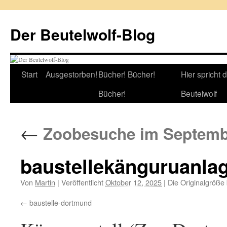
Zum
Inhalt
Der Beutelwolf-Blog
springen
Start
Ausgestorben!
Bücher! Bücher!
Hier spricht 
Bücher!
Beutelwolf
←
Zoobesuche im Septemb
baustellekänguruanla
Von
Martin
|
Veröffentlicht
Oktober 12, 2025
|
Die Originalgröße
baustelle-dortmund