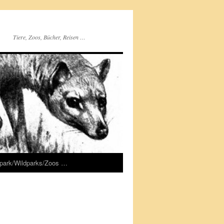
Tiere, Zoos, Bücher, Reisen …
rpark/Wildparks/Zoos …