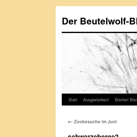
Zum
Inhalt
Der Beutelwolf-B
springen
Start
Ausgestorben!
Bücher! Büc
←
Zoobesuche im Juni
schwarzeberge2