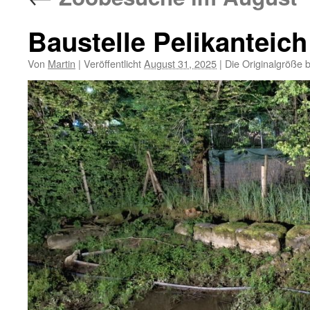
Baustelle Pelikanteich
Von
Martin
|
Veröffentlicht
August 31, 2025
|
Die Originalgröße 