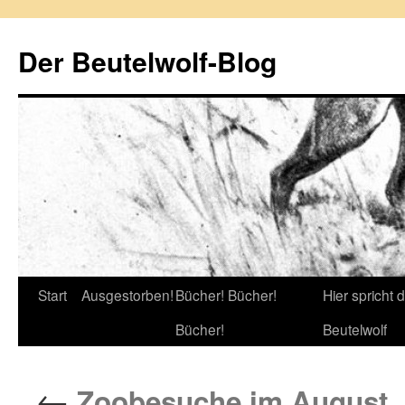
Zum
Inhalt
Der Beutelwolf-Blog
springen
Start
Ausgestorben!
Bücher! Bücher!
Hier spricht 
Bücher!
Beutelwolf
←
Zoobesuche im August