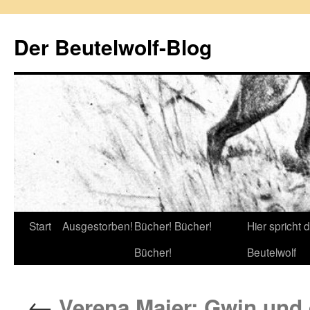
Zum
Inhalt
Der Beutelwolf-Blog
springen
Start
Ausgestorben!
Bücher! Bücher!
Hier spricht 
Bücher!
Beutelwolf
←
Verena Maier: Gwin und 