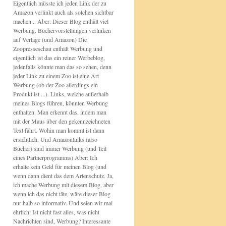
Eigentlich müsste ich jeden Link der zu
Amazon verlinkt auch als solchen sichtbar
machen... Aber: Dieser Blog enthält viel
Werbung. Büchervorstellungen verlinken
auf Verlage (und Amazon) Die
Zoopresseschau enthält Werbung und
eigentlich ist das ein reiner Werbeblog,
jedenfalls könnte man das so sehen, denn
jeder Link zu einem Zoo ist eine Art
Werbung (ob der Zoo allerdings ein
Produkt ist ...). Links, welche außerhalb
meines Blogs führen, könnten Werbung
enthalten. Man erkennt das, indem man
mit der Maus über den gekennzeichneten
Text fährt. Wohin man kommt ist dann
ersichtlich. Und Amazonlinks (also
Bücher) sind immer Werbung (und Teil
eines Partnerprogramms) Aber: Ich
erhalte kein Geld für meinen Blog (und
wenn dann dient das dem Artenschutz. Ja,
ich mache Werbung mit diesem Blog, aber
wenn ich das nicht täte, wäre dieser Blog
nur halb so informativ. Und seien wir mal
ehrlich: Ist nicht fast alles, was nicht
Nachrichten sind, Werbung? Interessante