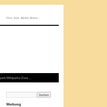
Tiere, Zoos, Bücher, Reisen …
rpark/Wildparks/Zoos …
Werbung