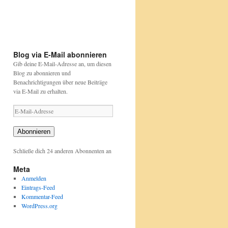
und-
und-
auch
pflanzen/aktionen-
pflanzen/aktionen-
und-
und-
projekte/stunde-
projekte/stunde-
der-
der-
gartenvoegel/index.html
gartenvoegel/
Blog via E-Mail abonnieren
Gib deine E-Mail-Adresse an, um diesen
Blog zu abonnieren und
Benachrichtigungen über neue Beiträge
via E-Mail zu erhalten.
E-
Mail-
Adresse
Abonnieren
Schließe dich 24 anderen Abonnenten an
Meta
Anmelden
Eintrags-Feed
Kommentar-Feed
WordPress.org