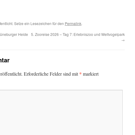
fentlicht. Setze ein Lesezeichen für den
Permalink
.
 Lüneburger Heide
5. Zooreise 2026 – Tag 7: Erlebniszoo und Weltvogelpark
→
tar
*
öffentlicht.
Erforderliche Felder sind mit
markiert