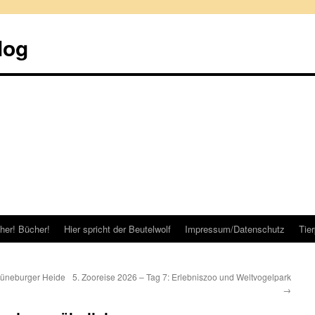
log
her! Bücher!
Hier spricht der Beutelwolf
Impressum/Datenschutz
Tie
 Lüneburger Heide
5. Zooreise 2026 – Tag 7: Erlebniszoo und Weltvogelpark
→