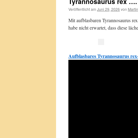
Tyrannosaurus rex …. 
Veröffentlicht am
Juni 29, 2026
von
Marti
Mit aufblasbaren Tyrannosaurus re
habe nicht erwartet, dass diese lä
Aufblasbares Tyrannosaurus re