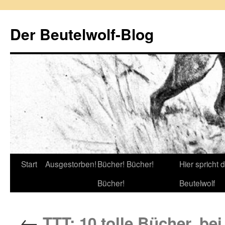
Zum
Inhalt
Der Beutelwolf-Blog
springen
Start
Ausgestorben!
Bücher! Bücher!
Hier spricht 
Bücher!
Beutelwolf
←
TTT: 10 tolle Bücher, be