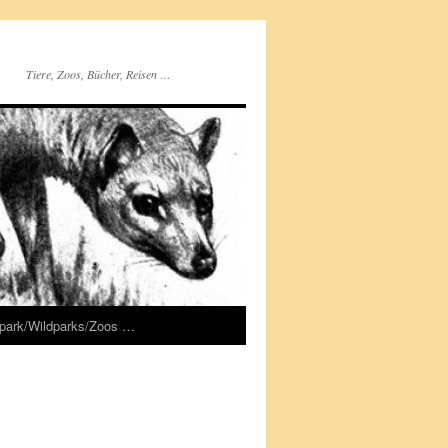
Tiere, Zoos, Bücher, Reisen …
rpark/Wildparks/Zoos …