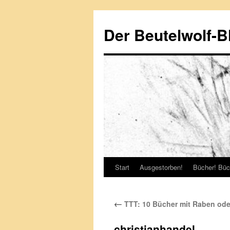
Zum
Inhalt
Der Beutelwolf-B
springen
Start
Ausgestorben!
Bücher! Büc
←
TTT: 10 Bücher mit Raben ode
christianhandel