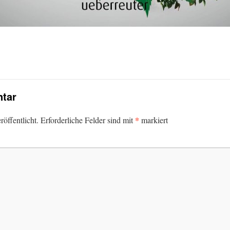
tar
*
öffentlicht.
Erforderliche Felder sind mit
markiert