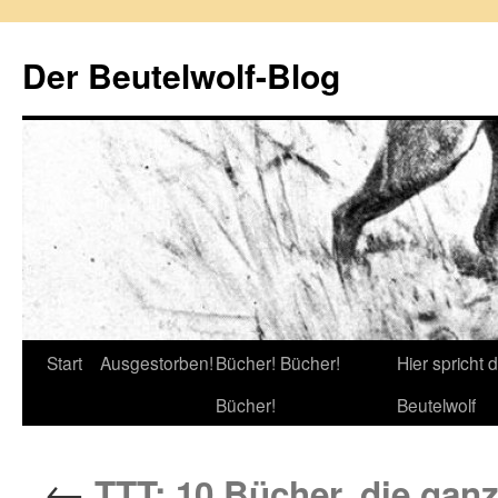
Zum
Inhalt
Der Beutelwolf-Blog
springen
Start
Ausgestorben!
Bücher! Bücher!
Hier spricht 
Bücher!
Beutelwolf
←
TTT: 10 Bücher, die ganz