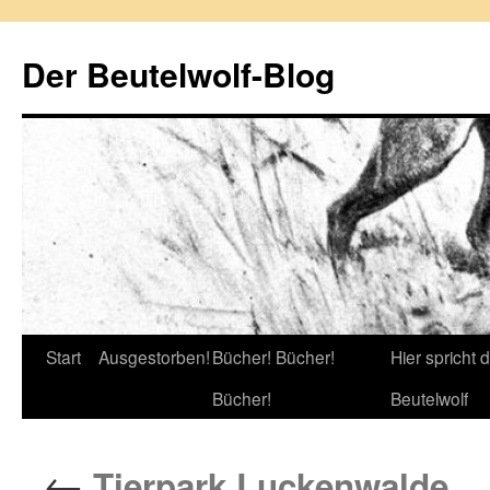
Zum
Inhalt
Der Beutelwolf-Blog
springen
Start
Ausgestorben!
Bücher! Bücher!
Hier spricht 
Bücher!
Beutelwolf
←
Tierpark Luckenwalde