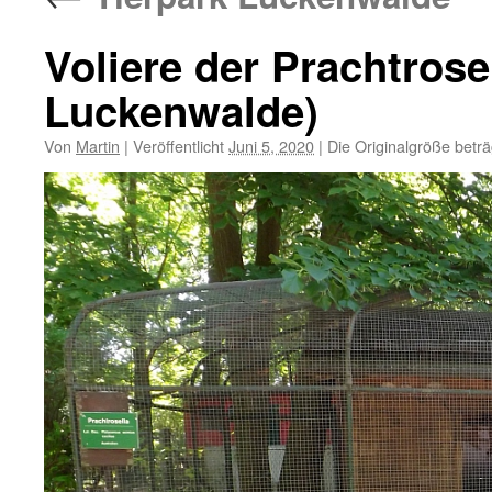
Voliere der Prachtrose
Luckenwalde)
Von
Martin
|
Veröffentlicht
Juni 5, 2020
|
Die Originalgröße betr