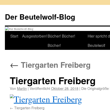
Zum
Inhalt
Der Beutelwolf-Blog
springen
Start
Ausgestorben!
Bücher! Bücher!
Hier spricht 
Bücher!
Beutelwolf
←
Tiergarten Freiberg
Tiergarten Freiberg
Von
Martin
|
Veröffentlicht
Oktober 28, 2018
|
Die Originalgröße
Tiergarten Freiberg