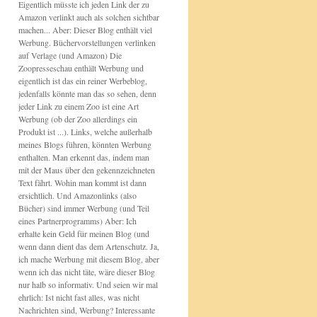
Eigentlich müsste ich jeden Link der zu
Amazon verlinkt auch als solchen sichtbar
machen... Aber: Dieser Blog enthält viel
Werbung. Büchervorstellungen verlinken
auf Verlage (und Amazon) Die
Zoopresseschau enthält Werbung und
eigentlich ist das ein reiner Werbeblog,
jedenfalls könnte man das so sehen, denn
jeder Link zu einem Zoo ist eine Art
Werbung (ob der Zoo allerdings ein
Produkt ist ...). Links, welche außerhalb
meines Blogs führen, könnten Werbung
enthalten. Man erkennt das, indem man
mit der Maus über den gekennzeichneten
Text fährt. Wohin man kommt ist dann
ersichtlich. Und Amazonlinks (also
Bücher) sind immer Werbung (und Teil
eines Partnerprogramms) Aber: Ich
erhalte kein Geld für meinen Blog (und
wenn dann dient das dem Artenschutz. Ja,
ich mache Werbung mit diesem Blog, aber
wenn ich das nicht täte, wäre dieser Blog
nur halb so informativ. Und seien wir mal
ehrlich: Ist nicht fast alles, was nicht
Nachrichten sind, Werbung? Interessante