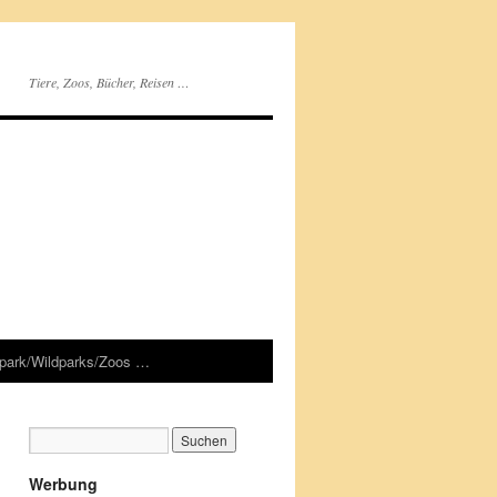
Tiere, Zoos, Bücher, Reisen …
rpark/Wildparks/Zoos …
Werbung