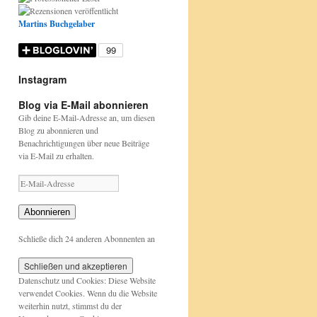
i
e
Martins Buchgelaber
n
Instagram
D
E
H
h
h
Blog via E-Mail abonnieren
o
t
a
t
t
n
w
p
t
t
Gib deine E-Mail-Adresse an, um diesen
n
a
p
p
p
Blog zu abonnieren und
e
s
y
s
s
Benachrichtigungen über neue Beiträge
r
b
B
:
:
via E-Mail zu erhalten.
s
u
i
/
/
t
n
r
/
/
E
a
t
t
w
w
-
g
a
h
w
w
M
Abonnieren
i
b
d
w
w
a
s
e
a
.
.
i
Schließe dich 24 anderen Abonnenten an
t
r
y
n
n
l
B
.
D
a
a
-
ü
.
a
b
b
A
Datenschutz und Cookies: Diese Website
c
.
v
u
u
d
verwendet Cookies. Wenn du die Website
h
.
i
.
.
r
weiterhin nutzt, stimmst du der
e
P
d
d
d
e