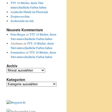
TTT: 10 Bücher, deren Titel
unterschiedliche Farben haben
Asiatische Hunde im Pleistozän
Zoopresseschau
Zoobesuche im Juli
Neueste Kommentare
Petra Berger
zu
TTT: 10 Bücher, deren
Titel unterschiedliche Farben haben
Aleshanee
zu
TTT: 10 Bücher, deren
Titel unterschiedliche Farben haben
Sommerlese
zu
TTT: 10 Bücher, deren
Titel unterschiedliche Farben haben
Archiv
A
r
Kategorien
c
h
K
i
a
v
t
e
g
o
r