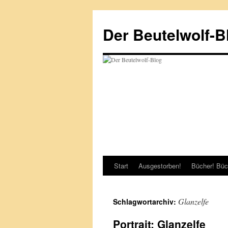
Zum
Inhalt
Der Beutelwolf-B
springen
Start
Ausgestorben!
Bücher! Büc
Glanzelfe
Schlagwortarchiv:
Portrait: Glanzelfe