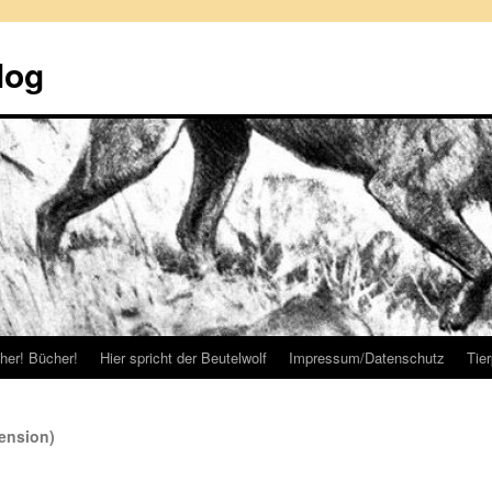
log
her! Bücher!
Hier spricht der Beutelwolf
Impressum/Datenschutz
Tie
ension)