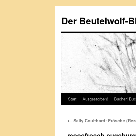
Zum
Inhalt
Der Beutelwolf-B
springen
Start
Ausgestorben!
Bücher! Büc
←
Sally Coulthard: Frösche (Rez
moosfrosch-augsburg