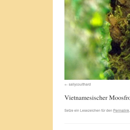
sallycoulthard
Vietnamesischer Moosfr
Setze ein Lesezeichen für den
Permalink
.