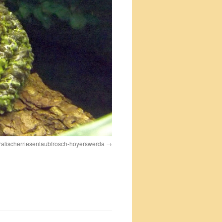
ralischerriesenlaubfrosch-hoyerswerda