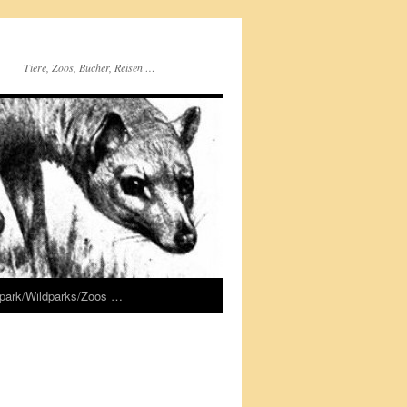
Tiere, Zoos, Bücher, Reisen …
rpark/Wildparks/Zoos …