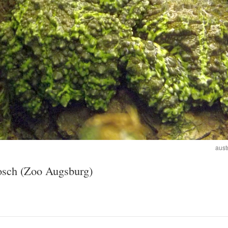
aust
osch (Zoo Augsburg)