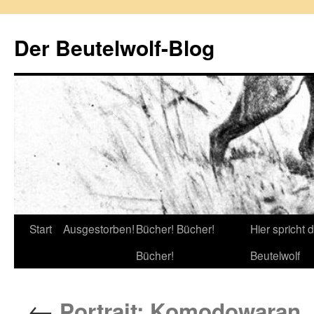
Zum
Inhalt
Der Beutelwolf-Blog
springen
Start
Ausgestorben!
Bücher! Bücher!
Hier spricht 
Bücher!
Beutelwolf
←
Portrait: Komodowaran