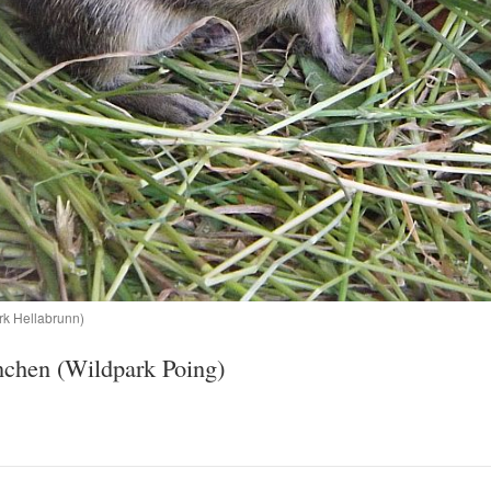
k Hellabrunn)
chen (Wildpark Poing)