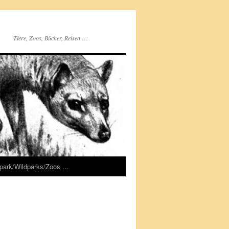
Tiere, Zoos, Bücher, Reisen …
rpark/Wildparks/Zoos …