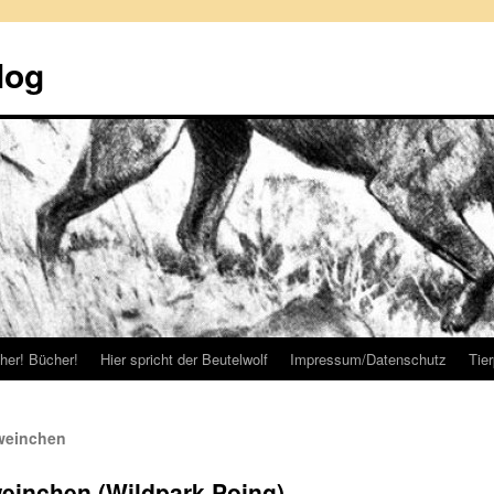
log
her! Bücher!
Hier spricht der Beutelwolf
Impressum/Datenschutz
Tie
weinchen
inchen (Wildpark Poing)