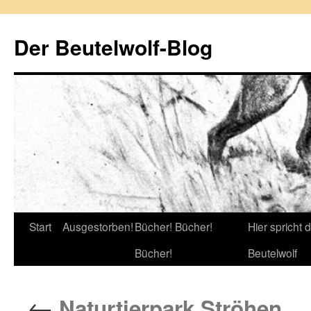
Zum
Inhalt
Der Beutelwolf-Blog
springen
Start
Ausgestorben!
Bücher! Bücher!
Hier spricht 
Bücher!
Beutelwolf
←
Naturtierpark Ströhen