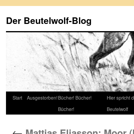
Zum
Inhalt
Der Beutelwolf-Blog
springen
Start
Ausgestorben!
Bücher! Bücher!
Hier spricht 
Bücher!
Beutelwolf
←
Mattias Eliasson: Moor 