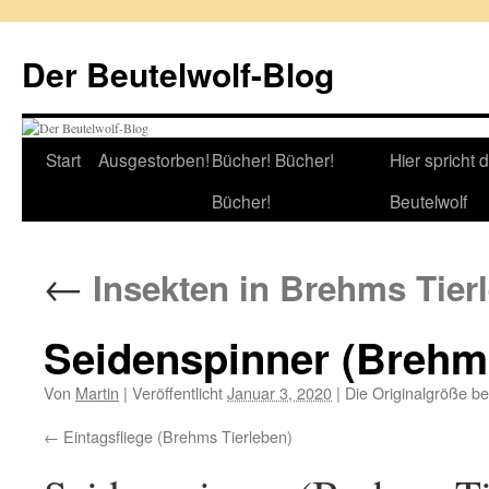
Zum
Inhalt
Der Beutelwolf-Blog
springen
Start
Ausgestorben!
Bücher! Bücher!
Hier spricht 
Bücher!
Beutelwolf
←
Insekten in Brehms Tier
Seidenspinner (Brehms
Von
Martin
|
Veröffentlicht
Januar 3, 2020
|
Die Originalgröße be
Eintagsfliege (Brehms Tierleben)