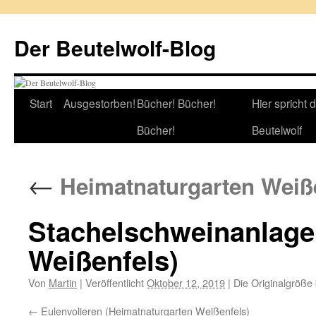
Zum
Inhalt
Der Beutelwolf-Blog
springen
Start
Ausgestorben!
Bücher! Bücher!
Hier spricht 
Bücher!
Beutelwolf
←
Heimatnaturgarten Weiß
Stachelschweinanlage
Weißenfels)
Von
Martin
|
Veröffentlicht
Oktober 12, 2019
|
Die Originalgröße
Eulenvolieren (Heimatnaturgarten Weißenfels)