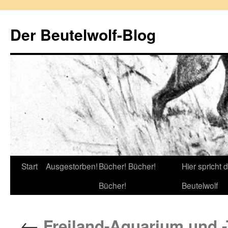
Zum
Inhalt
Der Beutelwolf-Blog
springen
Start
Ausgestorben!
Bücher! Bücher!
Hier spricht 
Bücher!
Beutelwolf
←
Freiland-Aquarium und -