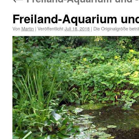
Freiland-Aquarium und
Von
Martin
|
Veröffentlicht
Juli 18, 2018
|
Die Originalgröße betr