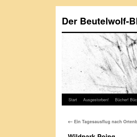
Zum
Inhalt
Der Beutelwolf-B
springen
Start
Ausgestorben!
Bücher! Büc
←
Ein Tagesausflug nach Orten
Wildpark Poing