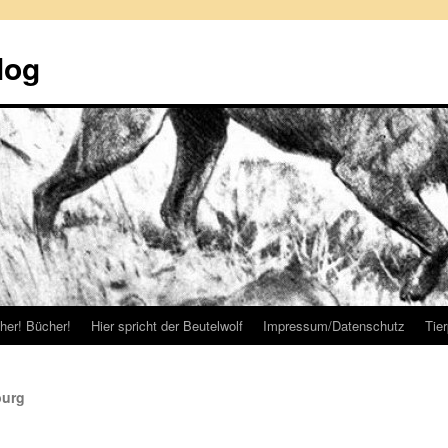
log
her! Bücher!
Hier spricht der Beutelwolf
Impressum/Datenschutz
Tie
burg