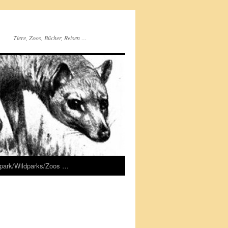
Tiere, Zoos, Bücher, Reisen …
rpark/Wildparks/Zoos …