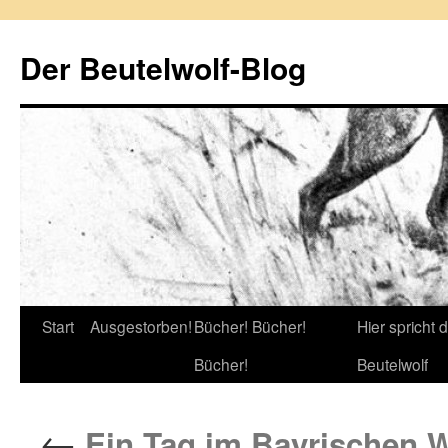
Zum
Inhalt
Der Beutelwolf-Blog
springen
Start
Ausgestorben!
Bücher! Bücher!
Hier spricht 
Bücher!
Beutelwolf
←
Ein Tag im Bayrischen 