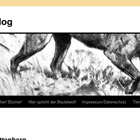
log
her! Bücher!
Hier spricht der Beutelwolf
Impressum/Datenschutz
Tie
ttenberg