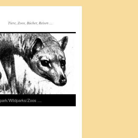
Tiere, Zoos, Bücher, Reisen …
rpark/Wildparks/Zoos …