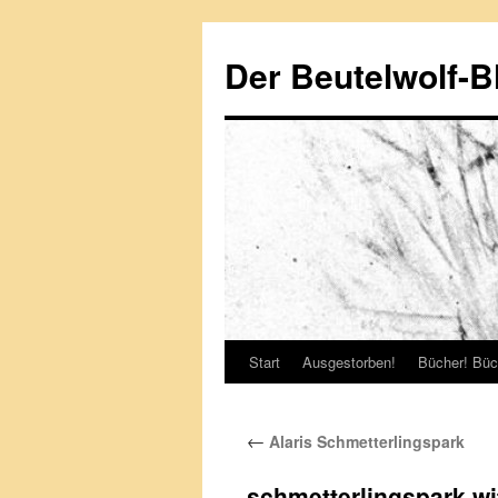
Zum
Inhalt
Der Beutelwolf-B
springen
Start
Ausgestorben!
Bücher! Büc
←
Alaris Schmetterlingspark
schmetterlingspark-wi