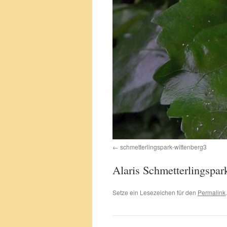
schmetterlingspark-wittenberg3
Alaris Schmetterlingspar
Setze ein Lesezeichen für den
Permalink
.