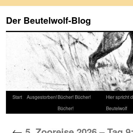
Zum
Inhalt
Der Beutelwolf-Blog
springen
Start
Ausgestorben!
Bücher! Bücher!
Hier spricht 
Bücher!
Beutelwolf
←
5. Zooreise 2026 – Tag 9