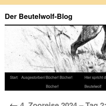
Zum
Inhalt
Der Beutelwolf-Blog
springen
Start
Ausgestorben!
Bücher! Bücher!
Hier spricht 
Bücher!
Beutelwolf
←
4. Zooreise 2024 – Tag 2