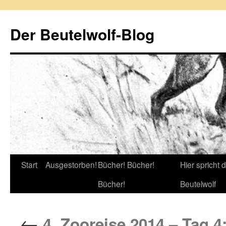
Zum
Inhalt
Der Beutelwolf-Blog
springen
Start
Ausgestorben!
Bücher! Bücher!
Hier spricht 
Bücher!
Beutelwolf
←
4. Zooreise 2014 – Tag 4