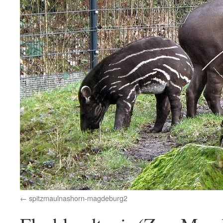
spitzmaulnashorn-magdeburg2