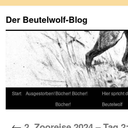
Zum
Inhalt
Der Beutelwolf-Blog
springen
Start
Ausgestorben!
Bücher! Bücher!
Hier spricht 
Bücher!
Beutelwolf
←
2. Zooreise 2024 – Tag 2