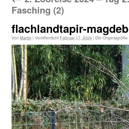
Fasching (2)
flachlandtapir-magde
Von
Martin
|
Veröffentlicht
Februar 17, 2024
|
Die Originalgröße