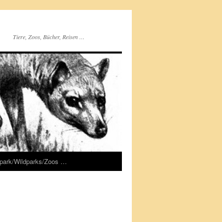
Tiere, Zoos, Bücher, Reisen …
rpark/Wildparks/Zoos …