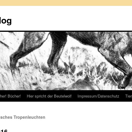
log
her! Bücher!
Hier spricht der Beutelwolf
Impressum/Datenschutz
Tie
gisches Tropenleuchten
g16