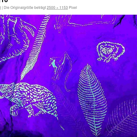
3
|
Die Originalgröße beträgt
2500 × 1153
Pixel