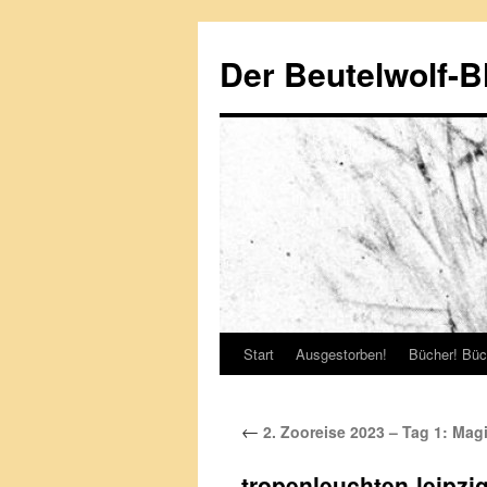
Zum
Inhalt
Der Beutelwolf-B
springen
Start
Ausgestorben!
Bücher! Büc
←
2. Zooreise 2023 – Tag 1: Ma
tropenleuchten-leipzi