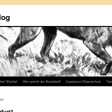
log
her! Bücher!
Hier spricht der Beutelwolf
Impressum/Datenschutz
Tie
urt
rfurt3