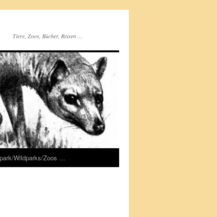
Tiere, Zoos, Bücher, Reisen …
rpark/Wildparks/Zoos …