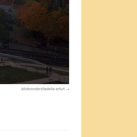
blickvonderzitadelle-erfurt