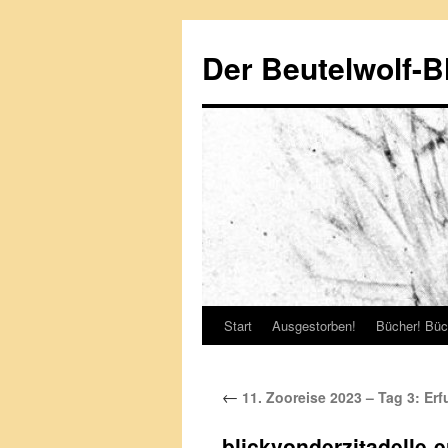
Zum
Inhalt
Der Beutelwolf-B
springen
Start
Ausgestorben!
Bücher! Büc
←
11. Zooreise 2023 – Tag 3: Erf
blickvonderzitadelle-e