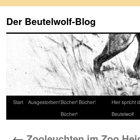
Zum
Inhalt
Der Beutelwolf-Blog
springen
Start
Ausgestorben!
Bücher! Bücher!
Hier spricht 
Bücher!
Beutelwolf
←
Zooleuchten im Zoo Hei