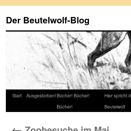
Zum
Inhalt
Der Beutelwolf-Blog
springen
Start
Ausgestorben!
Bücher! Bücher!
Hier spricht 
Bücher!
Beutelwolf
←
Zoobesuche im Mai