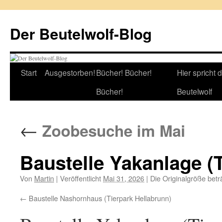
Zum
Inhalt
Der Beutelwolf-Blog
springen
Start
Ausgestorben!
Bücher! Bücher!
Hier spricht 
Bücher!
Beutelwolf
←
Zoobesuche im Mai
Baustelle Yakanlage (
Von
Martin
|
Veröffentlicht
Mai 31, 2026
|
Die Originalgröße betr
Baustelle Nashornhaus (Tierpark Hellabrunn)