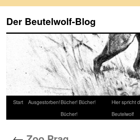
Zum
Inhalt
Der Beutelwolf-Blog
springen
Start
Ausgestorben!
Bücher! Bücher!
Hier spricht 
Bücher!
Beutelwolf
←
Zoo Prag