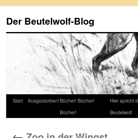
Zum
Inhalt
Der Beutelwolf-Blog
springen
Start
Ausgestorben!
Bücher! Bücher!
Hier spricht 
Bücher!
Beutelwolf
←
Zoo in der Wingst