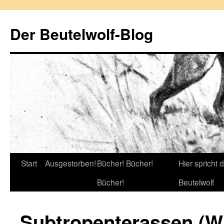
Zum
Inhalt
Der Beutelwolf-Blog
springen
Start
Ausgestorben!
Bücher! Bücher!
Hier spricht 
Bücher!
Beutelwolf
Subtropenterassen (W