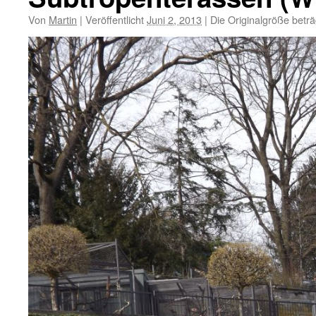
Von
Martin
|
Veröffentlicht
Juni 2, 2013
|
Die Originalgröße betr