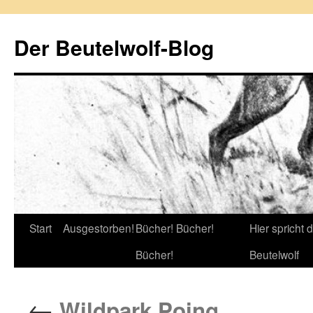
Zum
Inhalt
Der Beutelwolf-Blog
springen
Start
Ausgestorben!
Bücher! Bücher!
Hier spricht 
Bücher!
Beutelwolf
←
Wildpark Poing