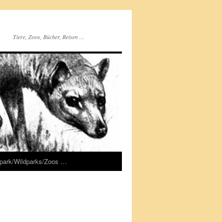
Tiere, Zoos, Bücher, Reisen …
rpark/Wildparks/Zoos …