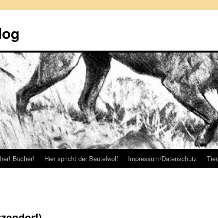
log
her! Bücher!
Hier spricht der Beutelwolf
Impressum/Datenschutz
Tie
zendorf)