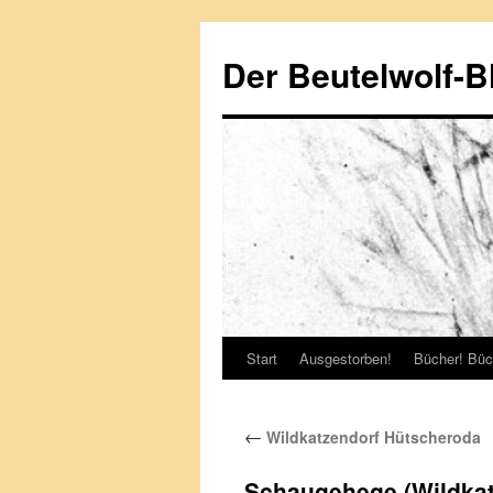
Zum
Inhalt
Der Beutelwolf-B
springen
Start
Ausgestorben!
Bücher! Büc
←
Wildkatzendorf Hütscheroda
Schaugehege (Wildkat