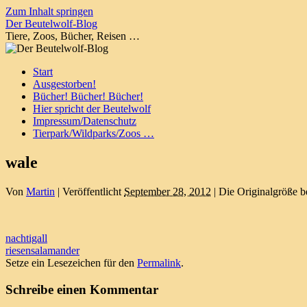
Zum Inhalt springen
Der Beutelwolf-Blog
Tiere, Zoos, Bücher, Reisen …
Start
Ausgestorben!
Bücher! Bücher! Bücher!
Hier spricht der Beutelwolf
Impressum/Datenschutz
Tierpark/Wildparks/Zoos …
wale
Von
Martin
|
Veröffentlicht
September 28, 2012
|
Die Originalgröße b
nachtigall
riesensalamander
Setze ein Lesezeichen für den
Permalink
.
Schreibe einen Kommentar