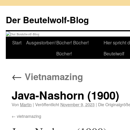
Zum
Inhalt
Der Beutelwolf-Blog
springen
Start
Ausgestorben!
Bücher! Bücher!
Hier spricht 
Bücher!
Beutelwolf
←
Vietnamazing
Java-Nashorn (1900)
Von
Martin
|
Veröffentlicht
November 9, 2023
|
Die Originalgröß
vietnamazing