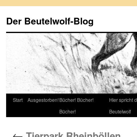
Zum
Inhalt
Der Beutelwolf-Blog
springen
Start
Ausgestorben!
Bücher! Bücher!
Hier spricht 
Bücher!
Beutelwolf
←
Tierpark Rheinböllen